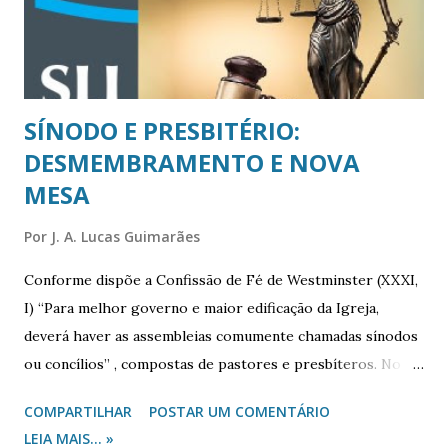
chame de pastor. O termo reverendo é muito forte e
formal. Reverência somente a Deus”. Que coisa! Eu não
estava de forma al...
SÍNODO E PRESBITÉRIO:
DESMEMBRAMENTO E NOVA
MESA
Por
J. A. Lucas Guimarães
Conforme dispõe a Confissão de Fé de Westminster (XXXI,
I) “Para melhor governo e maior edificação da Igreja,
deverá haver as assembleias comumente chamadas sínodos
ou concílios” , compostas de pastores e presbíteros. No
âmbito da Igreja Presbiteriana do Brasil, esses concílios
COMPARTILHAR
POSTAR UM COMENTÁRIO
são: Conselho de igreja local, Presbitério, Sínodo e
LEIA MAIS... »