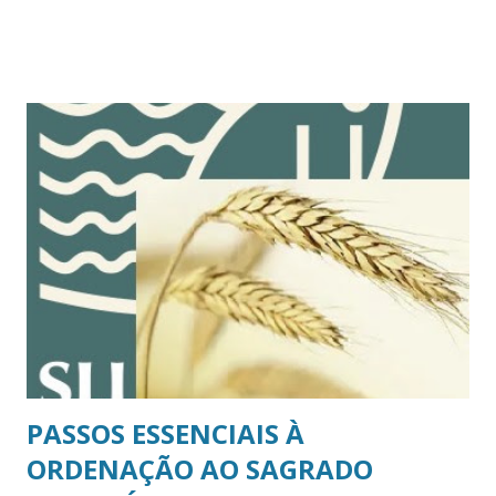
Supremo Concílio (Art. 60, da CI/IPB), cujas mesas
diretoras contêm os cargos previstos nas respectivas
normas estatutárias e regimentais. Para que haja
funcionamento regular de um concílio, é necessário que os
cargos de sua mesa diretora estejam devidamente
providos. Em caso de ausência, impedimento ou vacância, o
concílio ou sua mesa diretora deverá providenciar a
substituição ou sucessão do membro faltante. Enquanto a
ausência e o impedimento decorrem de um afastamento
temporário, a vacância resulta de um afastamento definitivo
do membro. Uma das causas de vacância nas mesas
diretoras dos presbitérios e sínodos é a divisão
(desmembramento) desses concílios,...
PASSOS ESSENCIAIS À
ORDENAÇÃO AO SAGRADO