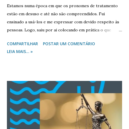
Estamos numa época em que os pronomes de tratamento
estão em desuso e até não são compreendidos. Fui
ensinado a usá-los e me expressar com devido respeito às
pessoas. Logo, saiu por ai colocando em prática o que
aprendi. Outro dia, ao cumprimentar uma mulher, tratei-a
COMPARTILHAR
POSTAR UM COMENTÁRIO
como senhora. Ela, num lance de indignação, respondeu:
LEIA MAIS... »
“Você está me achando velha?” Respondi calmamente: “Não,
estou lhe achado digna de respeito!” Quando o respeito é
tido como desrespeito, torna-se preocupante o
relacionamento humano! Um termo no meio presbiteriano
que é usado aos ministros do Evangelho, mas pouco
compreendido, é o pronome de tratamento “reverendo”. Se
a mulher viu-se indignada com o tratamento de “senhora”,
já presenciei pastor presbiteriano com tal lance de
indignação. Certa vez, cumprimentei um ministro com
tratamento de reverendo e ele me exortou: “Por favor, me