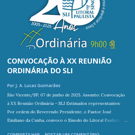
CONVOCAÇÃO À XX REUNIÃO
ORDINÁRIA DO SLI
Por
J. A. Lucas Guimarães
São Vicente/SP, 07 de junho de 2025. Assunto: Convocação
à XX Reunião Ordinária – SLI Estimados representantes:
Por ordem do Reverendo Presidente, o Pastor José
Emiliano da Cunha, convoco o Sínodo do Litoral Paulista
(SLI) a se reunir ordinariamente às 9h00 do dia 19 de julho
COMPARTILHAR
POSTAR UM COMENTÁRIO