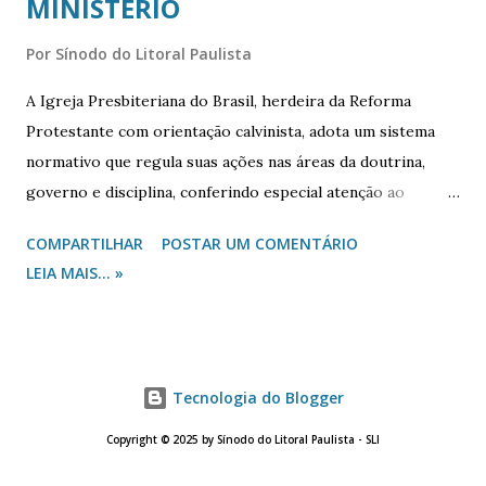
MINISTÉRIO
Por
Sínodo do Litoral Paulista
A Igreja Presbiteriana do Brasil, herdeira da Reforma
Protestante com orientação calvinista, adota um sistema
normativo que regula suas ações nas áreas da doutrina,
governo e disciplina, conferindo especial atenção ao
ministério da Palavra, considerado central na condução dos
COMPARTILHAR
POSTAR UM COMENTÁRIO
temas eclesiásticos. João Calvino enfatiza a importância do
LEIA MAIS... »
ministério como instrumento divino na gestão da Igreja,
fundamentando sua dignidade e excelência no ensino das
Escrituras. Citando o apóstolo (Ef 4.4- 8,10-16), afirma: “[...]
Paulo mostra, em primeiro lugar, que esse ministério dos
Tecnologia do Blogger
homens, do qual Deus se serve para o governo da Igreja, é
o nervo motriz por meio do qual os fiéis são ligados em um
Copyright © 2025 by Sínodo do Litoral Paulista - SLI
só corpo” (Institutas, IV.III.2). Destaca ainda: “[...] Deus