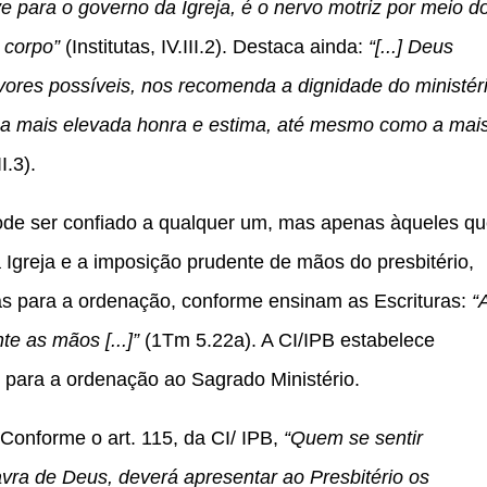
 para o governo da Igreja, é o nervo motriz por meio d
 corpo”
(Institutas, IV.III.2). Destaca ainda:
“[...] Deus
ores possíveis, nos recomenda a dignidade do ministéri
na mais elevada honra e estima, até mesmo como a mai
II.3).
pode ser confiado a qualquer um, mas apenas àqueles q
Igreja e a imposição prudente de mãos do presbitério,
s para a ordenação, conforme ensinam as Escrituras:
“
e as mãos [...]”
(1Tm 5.22a). A CI/IPB estabelece
 para a ordenação ao Sagrado Ministério.
 Conforme o art. 115, da CI/ IPB,
“Quem se sentir
vra de Deus, deverá apresentar ao Presbitério os