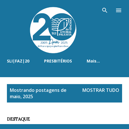
Pular para o conteúdo principal
SLI|FAZ|20
PRESBITÉRIOS
Mais…
P
Mostrando postagens de
MOSTRAR TUDO
o
maio, 2025
s
t
a
DESTAQUE
g