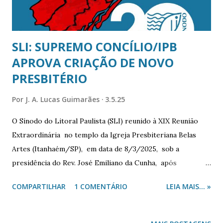
formulários na versão mais recente. Sendo somente o q...
SLI: SUPREMO CONCÍLIO/IPB
APROVA CRIAÇÃO DE NOVO
PRESBITÉRIO
Por
J. A. Lucas Guimarães
3.5.25
O Sínodo do Litoral Paulista (SLI) reunido à XIX Reunião
Extraordinária no templo da Igreja Presbiteriana Belas
Artes (Itanhaém/SP), em data de 8/3/2025, sob a
presidência do Rev. José Emiliano da Cunha, após
convocação constitucional por c arta convocatória , nos
COMPARTILHAR
1 COMENTÁRIO
LEIA MAIS... »
termos da pauta. Devocional da XIX RE/SLI, sob direção do
Presidente. Um marco histórico ao presbiterianismo do
Vale do Ribeira, referente à sua expansão na região,