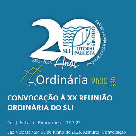
e
n
s
CONVOCAÇÃO À XX REUNIÃO
ORDINÁRIA DO SLI
Por
J. A. Lucas Guimarães
13.7.25
São Vicente/SP, 07 de junho de 2025. Assunto: Convocação