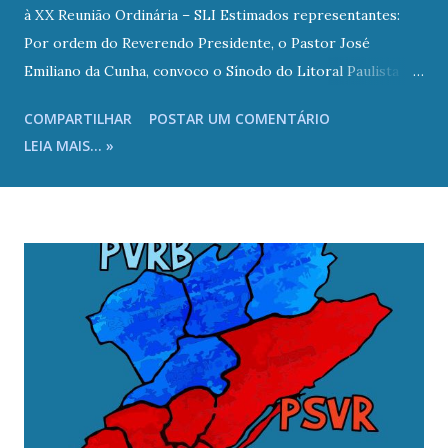
à XX Reunião Ordinária – SLI Estimados representantes:
Por ordem do Reverendo Presidente, o Pastor José
Emiliano da Cunha, convoco o Sínodo do Litoral Paulista
(SLI) a se reunir ordinariamente às 9h00 do dia 19 de julho
COMPARTILHAR
POSTAR UM COMENTÁRIO
de 2025 (sábado) na Igreja Presbiteriana de Ocian , sito à
LEIA MAIS... »
Rua Goncalves Dias, 452 – Bairro Ocian – Praia Grande/SP,
onde serão, também, recepcionados a partir das 8h00 com
café da manhã. Quanto ao Ato de Verificação de Poderes,
conforme preceitua o Estatuto do SLI (Art. 2º, § 2º): “Os
representantes tomarão assento no plenário do Sínodo do
Litoral Paulista – SLI, apresentando à Mesa as devidas
credenciais, juntamente com o livro de atas, relatório,
estatística e o livro de atas de seu Presbitério.” Portanto,
subentende-se a prévia elaboração dos documentos
citados, de acordo com o regulamento para confecção de
Atas (CE-SC/IPB-2015 – DOC. CXV) e relatórios em