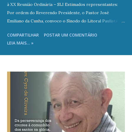
à XX Reunião Ordinária – SLI Estimados representantes:
Por ordem do Reverendo Presidente, o Pastor José
Emiliano da Cunha, convoco o Sínodo do Litoral Paulista
(SLI) a se reunir ordinariamente às 9h00 do dia 19 de julho
COMPARTILHAR
POSTAR UM COMENTÁRIO
de 2025 (sábado) na Igreja Presbiteriana de Ocian , sito à
LEIA MAIS... »
Rua Goncalves Dias, 452 – Bairro Ocian – Praia Grande/SP,
onde serão, também, recepcionados a partir das 8h00 com
café da manhã. Quanto ao Ato de Verificação de Poderes,
conforme preceitua o Estatuto do SLI (Art. 2º, § 2º): “Os
representantes tomarão assento no plenário do Sínodo do
Litoral Paulista – SLI, apresentando à Mesa as devidas
credenciais, juntamente com o livro de atas, relatório,
estatística e o livro de atas de seu Presbitério.” Portanto,
subentende-se a prévia elaboração dos documentos
citados, de acordo com o regulamento para confecção de
Atas (CE-SC/IPB-2015 – DOC. CXV) e relatórios em