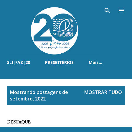
Pular para o conteúdo principal
SLI|FAZ|20
PRESBITÉRIOS
Mais…
P
Mostrando postagens de
MOSTRAR TUDO
o
setembro, 2022
s
t
a
DESTAQUE
g