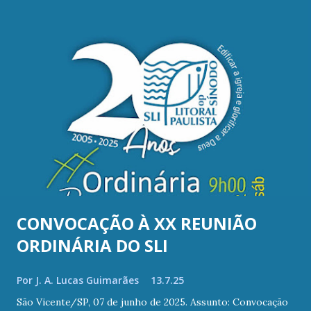
e
n
s
CONVOCAÇÃO À XX REUNIÃO
ORDINÁRIA DO SLI
Por
J. A. Lucas Guimarães
13.7.25
São Vicente/SP, 07 de junho de 2025. Assunto: Convocação