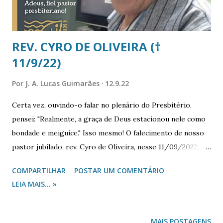
formulários na versão mais recente. Sendo somente o q...
REV. CYRO DE OLIVEIRA (†
11/9/22)
Por
J. A. Lucas Guimarães
12.9.22
Certa vez, ouvindo-o falar no plenário do Presbitério,
pensei: "Realmente, a graça de Deus estacionou nele como
bondade e meiguice." Isso mesmo! O falecimento de nosso
pastor jubilado, rev. Cyro de Oliveira, nesse 11/09/2022,
fez-me pensar que se viu o triunfo da bondade pastoral
COMPARTILHAR
POSTAR UM COMENTÁRIO
através de seu ministério. Nascido em 15/01/1938 e com
LEIA MAIS... »
profissão de fé e batismo na 1ª Igreja Presbiteriana de
Santos, foi ordenado ministro do Evangelho pelo
Presbitério de Santos (PRST) em 13/01/1991, aos 52 anos, e
MAIS POSTAGENS