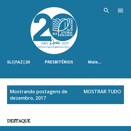
Pular para o conteúdo principal
SLI|FAZ|20
PRESBITÉRIOS
Mais…
P
Mostrando postagens de
MOSTRAR TUDO
o
dezembro, 2017
s
t
a
DESTAQUE
g