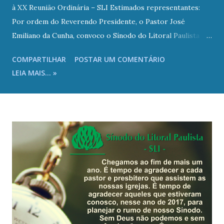
à XX Reunião Ordinária – SLI Estimados representantes:
Por ordem do Reverendo Presidente, o Pastor José
Emiliano da Cunha, convoco o Sínodo do Litoral Paulista
(SLI) a se reunir ordinariamente às 9h00 do dia 19 de julho
COMPARTILHAR
POSTAR UM COMENTÁRIO
de 2025 (sábado) na Igreja Presbiteriana de Ocian , sito à
LEIA MAIS... »
Rua Goncalves Dias, 452 – Bairro Ocian – Praia Grande/SP,
onde serão, também, recepcionados a partir das 8h00 com
café da manhã. Quanto ao Ato de Verificação de Poderes,
conforme preceitua o Estatuto do SLI (Art. 2º, § 2º): “Os
representantes tomarão assento no plenário do Sínodo do
Litoral Paulista – SLI, apresentando à Mesa as devidas
credenciais, juntamente com o livro de atas, relatório,
estatística e o livro de atas de seu Presbitério.” Portanto,
subentende-se a prévia elaboração dos documentos
citados, de acordo com o regulamento para confecção de
Atas (CE-SC/IPB-2015 – DOC. CXV) e relatórios em