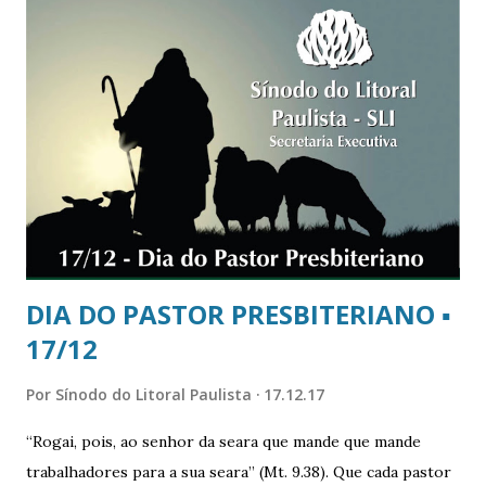
nossas igrejas. Rev. J. A. Lucas Guimarães SE/SLI
DIA DO PASTOR PRESBITERIANO ▪
17/12
Por
Sínodo do Litoral Paulista
17.12.17
‘‘Rogai, pois, ao senhor da seara que mande que mande
trabalhadores para a sua seara’’ (Mt. 9.38). Que cada pastor