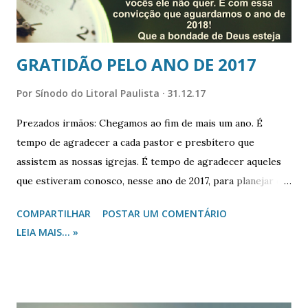
formulários na versão mais recente. Sendo somente o q...
GRATIDÃO PELO ANO DE 2017
Por
Sínodo do Litoral Paulista
31.12.17
Prezados irmãos: Chegamos ao fim de mais um ano. É
tempo de agradecer a cada pastor e presbítero que
assistem as nossas igrejas. É tempo de agradecer aqueles
que estiveram conosco, nesse ano de 2017, para planejar o
rumo de nosso Sínodo. Sem Deus não podemos e sem
COMPARTILHAR
POSTAR UM COMENTÁRIO
vocês ele não quer. É com essa convicção que aguardamos o
LEIA MAIS... »
ano de 2018! Que a bondade de Deus esteja com vocês no
novo ano para os motivar a continuar constantes na obra
do Senhor. Com louvor a Deus por cada Presbitério
membro de nosso Sínodo, oro pela paz e pelo bem de