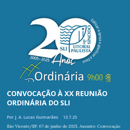
e
n
s
CONVOCAÇÃO À XX REUNIÃO
ORDINÁRIA DO SLI
Por
J. A. Lucas Guimarães
13.7.25
São Vicente/SP, 07 de junho de 2025. Assunto: Convocação