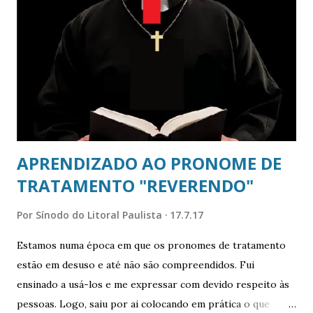
os papéis com escritos que suportariam tempestades.
‘‘Vejam!’’, exclama alguém. O Dr. Martinho Lutero fixou algo
na porta da Capela. Correm para se informar sobre o que
comunicava o panfleto. O texto estava escrito em latim. Os
que observam não sabem a língua da Academia e dos
clérigos. Finalmente, um alfabetizado na sacra lí...
APRENDIZADO AO PRONOME DE
TRATAMENTO "REVERENDO"
Por
Sínodo do Litoral Paulista
17.7.17
Estamos numa época em que os pronomes de tratamento
estão em desuso e até não são compreendidos. Fui
ensinado a usá-los e me expressar com devido respeito às
pessoas. Logo, saiu por ai colocando em prática o que