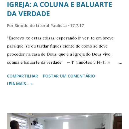
IGREJA: A COLUNA E BALUARTE
DA VERDADE
Por
Sínodo do Litoral Paulista
17.7.17
“Escrevo-te estas coisas, esperando ir ver-te em breve;
para que, se eu tardar fiques ciente de como se deve
proceder na casa de Deus, que é a Igreja do Deus vivo,
coluna e baluarte da verdade” — 1ª Timóteo 3.14-15 A
palavra do ano de 2016, escolhida pela Oxford Dictionaries ,
COMPARTILHAR
POSTAR UM COMENTÁRIO
foi “pós-verdade”. Essa palavra é usada para mostrar como
LEIA MAIS... »
as pessoas estão se deixando influenciar pelos apelos
emocionais dos boatos mais do que pelos fatos objetivos.
No fundo, isso mostra como a busca pela verdade não faz
parte da motivação das pessoas. Ao lado dessa palavra, é
possível escolher a mentira como palavra chave para se
compreender a dimensão da pecaminosidade humana.