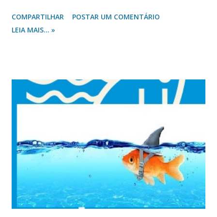
aprendi. Outro dia, ao cumprimentar uma mulher, tratei-a
COMPARTILHAR
POSTAR UM COMENTÁRIO
como senhora. Ela, num lance de indignação, respondeu:
LEIA MAIS... »
“Você está me achando velha?” Respondi calmamente: “Não,
estou lhe achado digna de respeito!” Quando o respeito é
tido como desrespeito, torna-se preocupante o
relacionamento humano! Um termo no meio presbiteriano
que é usado aos ministros do Evangelho, mas pouco
compreendido, é o pronome de tratamento “reverendo”. Se
a mulher viu-se indignada com o tratamento de “senhora”,
já presenciei pastor presbiteriano com tal lance de
indignação. Certa vez, cumprimentei um ministro com
tratamento de reverendo e ele me exortou: “Por favor, me
chame de pastor. O termo reverendo é muito forte e
formal. Reverência somente a Deus”. Que coisa! Eu não
estava de forma al...