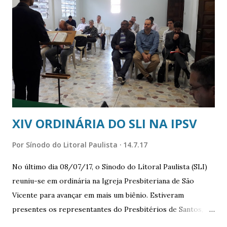
Existe uma dependência crônica do uso da mentira de forma
a ser considerada indispensável às práticas sociais e
justificadora das negligências humanas. Torna-se mais
grave quando a mentira assume sua condição de erro
doutrinário e engano religioso. A filha do diabo não poupa
nenhuma estrutura. Estaria tudo perdido? Estamos mes...
XIV ORDINÁRIA DO SLI NA IPSV
Por
Sínodo do Litoral Paulista
14.7.17
No último dia 08/07/17, o Sínodo do Lítoral Paulista (SLI)
reuniu-se em ordinária na Igreja Presbiteriana de São
Vicente para avançar em mais um biênio. Estiveram
presentes os representantes do Presbitérios de Santos,
São Vicente e do Vale do Ribeira. O momento de intensa