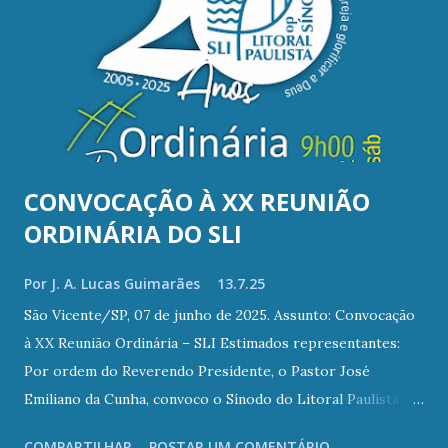
n
s
CONVOCAÇÃO À XX REUNIÃO
ORDINÁRIA DO SLI
Por
J. A. Lucas Guimarães
13.7.25
São Vicente/SP, 07 de junho de 2025. Assunto: Convocação
à XX Reunião Ordinária – SLI Estimados representantes:
Por ordem do Reverendo Presidente, o Pastor José
Emiliano da Cunha, convoco o Sínodo do Litoral Paulista
(SLI) a se reunir ordinariamente às 9h00 do dia 19 de julho
COMPARTILHAR
POSTAR UM COMENTÁRIO