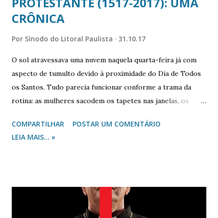
PROTESTANTE (1517-2017): UMA
CRÔNICA
Por
Sínodo do Litoral Paulista
31.10.17
O sol atravessava uma nuvem naquela quarta-feira já com
aspecto de tumulto devido à proximidade do Dia de Todos
os Santos. Tudo parecia funcionar conforme a trama da
rotina: as mulheres sacodem os tapetes nas janelas, os
homens se lançam rumo aos seus afazeres... E ali um monge
COMPARTILHAR
POSTAR UM COMENTÁRIO
sobe as escadas da Capela do Castelo de Wittenberg, na
LEIA MAIS... »
Alemanha. Dirige-se a mais uma incontável ladainha? Não!
Vê-se uma determinação silenciosa. Fixa uns papeis na
porta ao lado da Igreja. Mais um papel nesse mural de
pedidos de orações e avisos? O vento sobra. Vento que se
remete contra a porta da Capela a arrancar e jogar os
papeis ao esquecimento? Não dessa vez! Ali estava afixados