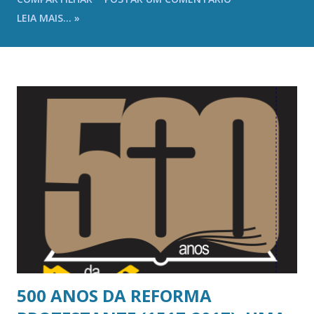
de 2025 (sábado) na Igreja Presbiteriana de Ocian , sito à
LEIA MAIS... »
Rua Goncalves Dias, 452 – Bairro Ocian – Praia Grande/SP,
onde serão, também, recepcionados a partir das 8h00 com
café da manhã. Quanto ao Ato de Verificação de Poderes,
conforme preceitua o Estatuto do SLI (Art. 2º, § 2º): “Os
representantes tomarão assento no plenário do Sínodo do
Litoral Paulista – SLI, apresentando à Mesa as devidas
credenciais, juntamente com o livro de atas, relatório,
estatística e o livro de atas de seu Presbitério.” Portanto,
subentende-se a prévia elaboração dos documentos
citados, de acordo com o regulamento para confecção de
Atas (CE-SC/IPB-2015 – DOC. CXV) e relatórios em
formulários na versão mais recente. Sendo somente o q...
500 ANOS DA REFORMA