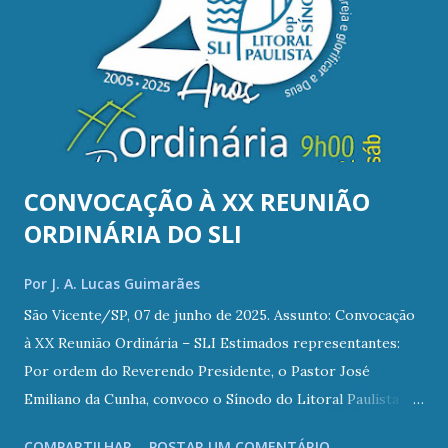
CONVOCAÇÃO À XX REUNIÃO
ORDINÁRIA DO SLI
Por
J. A. Lucas Guimarães
São Vicente/SP, 07 de junho de 2025. Assunto: Convocação
à XX Reunião Ordinária – SLI Estimados representantes:
Por ordem do Reverendo Presidente, o Pastor José
Emiliano da Cunha, convoco o Sínodo do Litoral Paulista
(SLI) a se reunir ordinariamente às 9h00 do dia 19 de julho
COMPARTILHAR
POSTAR UM COMENTÁRIO