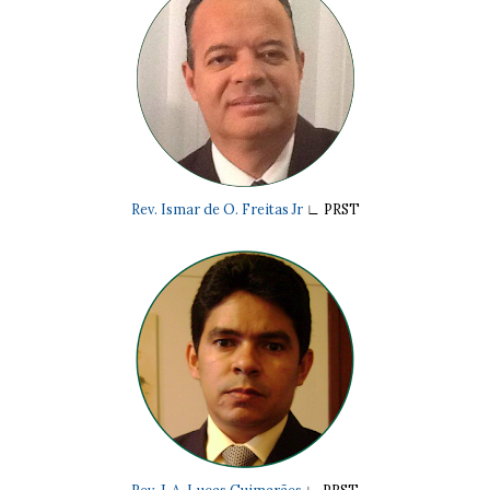
Rev. Ismar de O. Freitas Jr
∟
PRST
Rev. J. A. Lucas Guimarães
∟
PRST