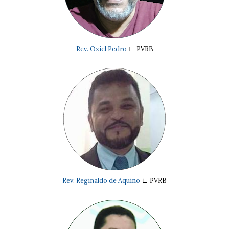
Rev. Oziel Pedro
∟
PVRB
Rev. Reginaldo de Aquino
∟
PVRB