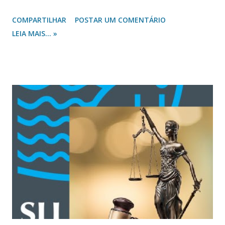
ministério da Palavra, considerado central na condução dos
COMPARTILHAR
POSTAR UM COMENTÁRIO
temas eclesiásticos. João Calvino enfatiza a importância do
LEIA MAIS... »
ministério como instrumento divino na gestão da Igreja,
fundamentando sua dignidade e excelência no ensino das
Escrituras. Citando o apóstolo (Ef 4.4- 8,10-16), afirma: “[...]
Paulo mostra, em primeiro lugar, que esse ministério dos
homens, do qual Deus se serve para o governo da Igreja, é
o nervo motriz por meio do qual os fiéis são ligados em um
só corpo” (Institutas, IV.III.2). Destaca ainda: “[...] Deus
frequentemente, com todos os louvores possíveis, nos
recomenda a dignidade do ministério, para que entre nós o
tivéssemos na mais elevada honra e estima, até mesmo
como a mais excelente de todas as coisas” (IV.III.3). Um
ministério tão relevante não ...