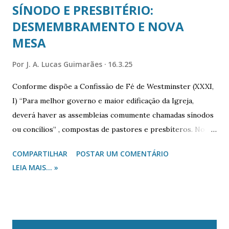
SÍNODO E PRESBITÉRIO:
DESMEMBRAMENTO E NOVA
MESA
Por
J. A. Lucas Guimarães
16.3.25
Conforme dispõe a Confissão de Fé de Westminster (XXXI,
I) “Para melhor governo e maior edificação da Igreja,
deverá haver as assembleias comumente chamadas sínodos
ou concílios” , compostas de pastores e presbíteros. No
âmbito da Igreja Presbiteriana do Brasil, esses concílios
COMPARTILHAR
POSTAR UM COMENTÁRIO
são: Conselho de igreja local, Presbitério, Sínodo e
LEIA MAIS... »
Supremo Concílio (Art. 60, da CI/IPB), cujas mesas
diretoras contêm os cargos previstos nas respectivas
normas estatutárias e regimentais. Para que haja
funcionamento regular de um concílio, é necessário que os