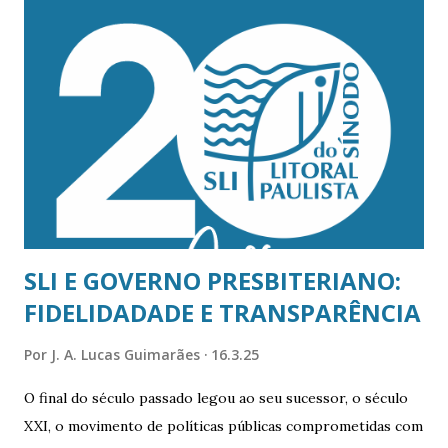
cargos de sua mesa diretora estejam devidamente
providos. Em caso de ausência, impedimento ou vacância, o
concílio ou sua mesa diretora deverá providenciar a
substituição ou sucessão do membro faltante. Enquanto a
ausência e o impedimento decorrem de um afastamento
temporário, a vacância resulta de um afastamento definitivo
do membro. Uma das causas de vacância nas mesas
diretoras dos presbitérios e sínodos é a divisão
(desmembramento) desses concílios,...
SLI E GOVERNO PRESBITERIANO:
FIDELIDADADE E TRANSPARÊNCIA
Por
J. A. Lucas Guimarães
16.3.25
O final do século passado legou ao seu sucessor, o século
XXI, o movimento de políticas públicas comprometidas com