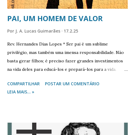
juntame...
PAI, UM HOMEM DE VALOR
Por
J. A. Lucas Guimarães
17.2.25
Rev. Hernandes Dias Lopes * Ser pai é um sublime
privilégio, mas também uma imensa responsabilidade. Não
basta gerar filhos; é preciso fazer grandes investimentos
na vida deles para educá-los e prepará-los para a vida.
Muitos homens tornam-se famosos e alcançam o apogeu
COMPARTILHAR
POSTAR UM COMENTÁRIO
do sucesso na carreira profissional, mas poucos têm êxito
LEIA MAIS... »
no recôndito do lar. Grandes homens, como Isaque e Jacó,
cometeram sérios erros na criação de filhos. Homens que
exerceram sólida liderança espiritual sobre multidões,
como Eli e Samuel, não lograram êxito na formação moral e
espiritual dos filhos. O maior rei de Israel, Davi, depois de