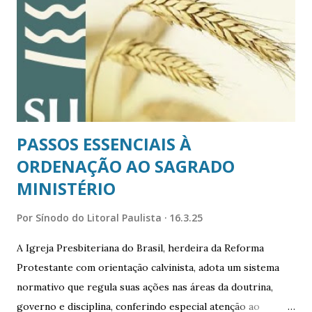
Ordinária do PVRB, ocorrida em 15/2/2025, como prevê o
Art. 94, alínea "a" da Constituição da IPB, que é prerrogativa
do Sínodo à competência para organizar, fundir e dividir
Presbitérios. Representantes dos Presbitérios à RE/SLI.
Encaminhada de conformidade com a ordem regimental do
Concílio, a proposta de desdobramento do P...
PASSOS ESSENCIAIS À
ORDENAÇÃO AO SAGRADO
MINISTÉRIO
Por
Sínodo do Litoral Paulista
16.3.25
A Igreja Presbiteriana do Brasil, herdeira da Reforma
Protestante com orientação calvinista, adota um sistema
normativo que regula suas ações nas áreas da doutrina,
governo e disciplina, conferindo especial atenção ao