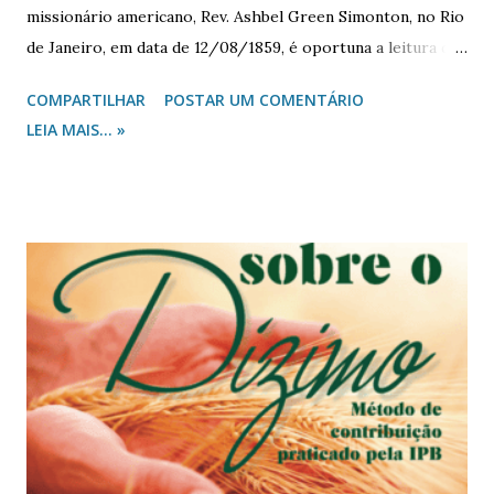
missionário americano, Rev. Ashbel Green Simonton, no Rio
de Janeiro, em data de 12/08/1859, é oportuna a leitura do
discurso proferido por ele ao plenário do Presbitério do
COMPARTILHAR
POSTAR UM COMENTÁRIO
Rio de Janeiro, reunido em 16/07/1867 , sob o título de
LEIA MAIS... »
"Os meios necessários e próprios para plantar o Reino de
Jesus Cristo no Brasil." Porque nele se tem o que se
tornaria em legado à estratégia de evangelização do Brasil
em três condições: eficácia na consolidação, relevância
duradoura e caracterização presbiteriana. Como se fez
entender o Rev. Simonton, que seja nossa convicção: somos
fruto de apropriado planejamento humano e da obra
providente de Deus à conversão dos ouvintes da Palavra ao
senhorio de Cristo. Segue, pois, a transcrição do
mencionado discurso. Rev. Lucas Guimarães – SE/SLI ┘•┌
OS MEIOS NECESSÁRIOS E PRÓPRIOS PARA PLANTAR O...