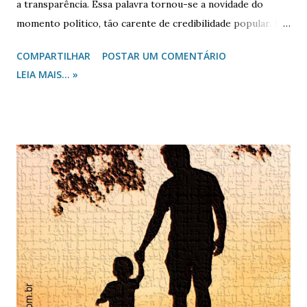
a transparência. Essa palavra tornou-se a novidade do
momento político, tão carente de credibilidade popular. Foi
tanta ênfase que, ao tornar as contas da gestão pública
COMPARTILHAR
POSTAR UM COMENTÁRIO
acessível ao cidadão, parecia ter encontrado a política
LEIA MAIS... »
infalível de garantia do uso da coisa pública aos fins dados,
sob publicidade do empreendido à verificação do cidadão,
quanto ao seu resultado corresponder ao menor gasto à
obtenção do maior benefício ou empreendimento.
Transparência na administração pública era a novidade
metodológica da política que o governo presbiteriano
vivenciou desde as suas primeiras expressões no século
XVI. E, posteriormente, influenciou as futuras nações
modernas com o entendimento de que República e
Democracia capengariam sem transparência. No governo
presbiteriano (calvinista) a transparência na destinação das
ofertas recebidas pode ser considerado o outro motivo,