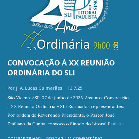
n
s
CONVOCAÇÃO À XX REUNIÃO
ORDINÁRIA DO SLI
Por
J. A. Lucas Guimarães
13.7.25
São Vicente/SP, 07 de junho de 2025. Assunto: Convocação
à XX Reunião Ordinária – SLI Estimados representantes:
Por ordem do Reverendo Presidente, o Pastor José
Emiliano da Cunha, convoco o Sínodo do Litoral Paulista
(SLI) a se reunir ordinariamente às 9h00 do dia 19 de julho
COMPARTILHAR
POSTAR UM COMENTÁRIO