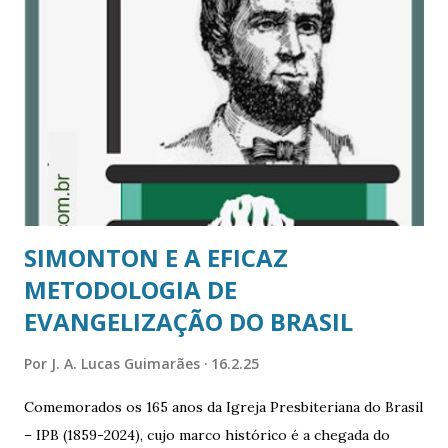
vitórias retumbantes na vida, sofreu a maiores derrotas
dentro do lar. A paternidade responsável é um grande
desafio ainda hoje. Vamos observar, à luz da Palavra, alguns
princípios importantes para os pais: 1 Um pai é alguém
que é exemplo para os filhos (Dt. 6.4-7). Antes de um pai
ensinar os filhos, ele precisa viver o que ensina. Albert
Schweitzer disse corretament...
SIMONTON E A EFICAZ
METODOLOGIA DE
EVANGELIZAÇÃO DO BRASIL
Por
J. A. Lucas Guimarães
16.2.25
Comemorados os 165 anos da Igreja Presbiteriana do Brasil
– IPB (1859-2024), cujo marco histórico é a chegada do