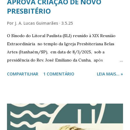
APROVA CRIAÇÃO DE NOVO
PRESBITÉRIO
Por
J. A. Lucas Guimarães
3.5.25
O Sínodo do Litoral Paulista (SLI) reunido à XIX Reunião
Extraordinária no templo da Igreja Presbiteriana Belas
Artes (Itanhaém/SP), em data de 8/3/2025, sob a
presidência do Rev. José Emiliano da Cunha, após
convocação constitucional por c arta convocatória , nos
COMPARTILHAR
1 COMENTÁRIO
LEIA MAIS... »
termos da pauta. Devocional da XIX RE/SLI, sob direção do
Presidente. Um marco histórico ao presbiterianismo do
Vale do Ribeira, referente à sua expansão na região,
ocorreu dado ao protocolamento da proposta do
Presbitério Vale do Ribeira (PVRB) de desmembramento de
igrejas sob sua jurisdição para criação do novo Presbitério
Sul do Vale do Ribeira, conforme resolução da 64ª Reunião