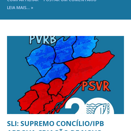
de 2025 (sábado) na Igreja Presbiteriana de Ocian , sito à
LEIA MAIS... »
Rua Goncalves Dias, 452 – Bairro Ocian – Praia Grande/SP,
onde serão, também, recepcionados a partir das 8h00 com
café da manhã. Quanto ao Ato de Verificação de Poderes,
conforme preceitua o Estatuto do SLI (Art. 2º, § 2º): “Os
representantes tomarão assento no plenário do Sínodo do
Litoral Paulista – SLI, apresentando à Mesa as devidas
credenciais, juntamente com o livro de atas, relatório,
estatística e o livro de atas de seu Presbitério.” Portanto,
subentende-se a prévia elaboração dos documentos
citados, de acordo com o regulamento para confecção de
Atas (CE-SC/IPB-2015 – DOC. CXV) e relatórios em
formulários na versão mais recente. Sendo somente o q...
SLI: SUPREMO CONCÍLIO/IPB