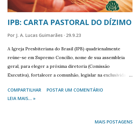
IPB: CARTA PASTORAL DO DÍZIMO
Por
J. A. Lucas Guimarães
29.9.23
A Igreja Presbiteriana do Brasil (IPB) quadrienalmente
reúne-se em Supremo Concílio, nome de sua assembleia
geral, para eleger a próxima diretoria (Comissão
Executiva), fortalecer a comunhão, legislar na exclusividade
de sua função e nomeação da liderança de suas autarquias.
COMPARTILHAR
POSTAR UM COMENTÁRIO
Com tantas frentes jurisdicionadas, constitucionais e
LEIA MAIS... »
doutrinárias, ela se serve da nomeação de comissões para
analisarem os documentos recebidos e encaminhados à
especialidade de uma comissão, conforme o teor de
MAIS POSTAGENS
conteúdo. Tem sido constante a ação do Supremo Concílio
da IPB (SC/IPB) em submeter um tema específico, que