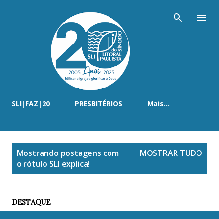
Pular para o conteúdo principal
SLI|FAZ|20
PRESBITÉRIOS
Mais…
P
Mostrando postagens com
MOSTRAR TUDO
o
o rótulo
SLI explica!
s
t
a
DESTAQUE
g