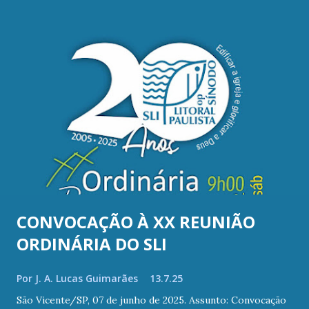
e
n
s
CONVOCAÇÃO À XX REUNIÃO
ORDINÁRIA DO SLI
Por
J. A. Lucas Guimarães
13.7.25
São Vicente/SP, 07 de junho de 2025. Assunto: Convocação